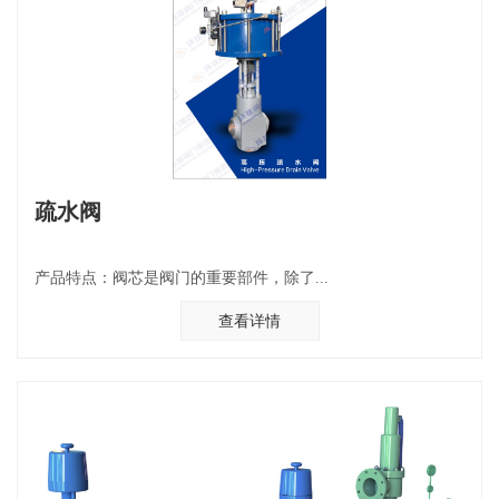
疏水阀
产品特点：阀芯是阀门的重要部件，除了...
查看详情