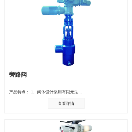
旁路阀
产品特点： 1、阀体设计采用有限元法...
查看详情