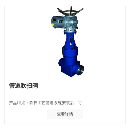
管道吹扫阀
产品特点：吹扫工艺管道系统安装后，可...
查看详情