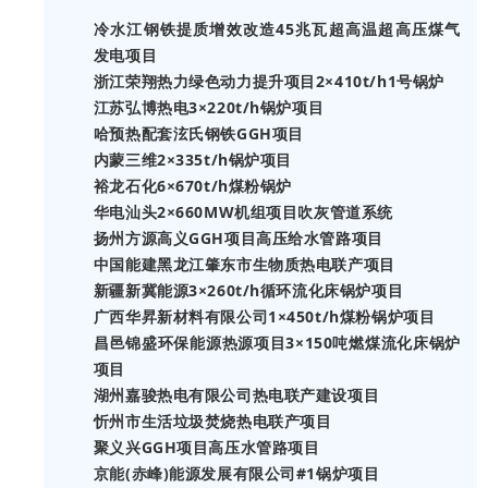
冷水江钢铁提质增效改造45兆瓦超高温超高压煤气
发电项目
浙江荣翔热力绿色动力提升项目2×410t/h1号锅炉
江苏弘博热电3
×
220t/h锅炉项目
哈预热配套泫氏钢铁GGH项目
内蒙三维2
×
335t/h锅炉项目
裕龙石化6×670t/h煤粉锅炉
华电汕头2
×
660MW机组项目吹灰管道系统
扬州方源高义GGH项目高压给水管路项目
中国能建黑龙江肇东市生物质热电联产项目
新疆新冀能源3×260t/h循环流化床锅炉项目
广西华昇新材料有限公司1×450t/h煤粉锅炉项目
昌邑锦盛环保能源热源项目3×150吨燃煤流化床锅炉
项目
湖州嘉骏热电有限公司热电联产建设项目
忻州市生活垃圾焚烧热电联产项目
聚义兴GGH项目高压水管路项目
京能(赤峰)能源发展有限公司#1锅炉项目