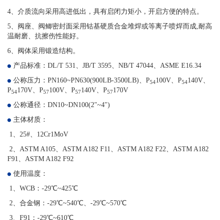
4、介质流向采用高进低出，具有启闭力矩小，开启方便的特点。
5、阀座、阀鲫密封面采用钴基硬质合金堆焊或等离子喷焊而成,耐高
温耐磨、抗擦伤性能好。
6、阀体采用锻造结构。
产品标准：DL/T 531、JB/T 3595、NB/T 47044、ASME E16.34
公称压力：PN160~PN630(900LB-3500LB)、
P
100V
、
P
140V
、
54
54
P
170V
、
P
100V
、
P
140V
、
P
170V
54
57
57
57
公称通径：DN10~DN100(2"~4")
主体材质：
1、25#、12Cr1MoV
2、ASTM A105、ASTM A182 F11、ASTM A182 F22、ASTM A182
F91、ASTM A182 F92
使用温度：
1、WCB：-29℃~425℃
2、合金钢：-29℃~540℃、-29℃~570℃
3、F91：-29℃~610℃